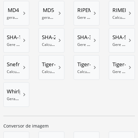
MD4
MD5
RIPEMD-28
RIMED-16
gerador de MD4 online
gerador de hash MD5
Gere hash RIPEMD de 128 bits
Calcule um hash RIPEMD-160
SHA-1
SHA-256
SHA-384
SHA-512
Gere um hash SHA-1
Calcule um hash SHA com 256 bits
Gere um hash SHA com 384 bits
Gere um hash SHA com 512 bits
Snefru
Tiger-128
Tiger-160
Tiger-192
Calcule um hash Snefru
Calculadora de hash Tiger usando 128 bits
Calculadora de hash Tiger 160 Bit
Gere um hash Tiger com 192 bits
Whirlpool
Gerador de Whirlpool hash online
Conversor de imagem