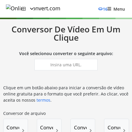
16
Menu
Conversor De Vídeo Em Um
Clique
Você selecionou converter o seguinte arquivo:
Clique em um botão abaixo para iniciar a conversão de vídeo
online gratuita para o formato que você preferir. Ao clicar, você
aceita os nossos
termos
.
Conversor de arquivo
Converter para 7Z
Converter para TAR.BZ2
Converter para TAR.GZ
Converter 