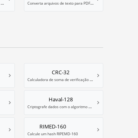
Converta um ebook para o formato Palm PDB
Converta arquivos de texto para PDF otimizado para leitor de ebook
CRC-32
Calculadora de soma de verificação CRC-32
Haval-128
Criptografe dados com o algoritmo de hash Haval-128
RIMED-160
Calcule um hash RIPEMD-160