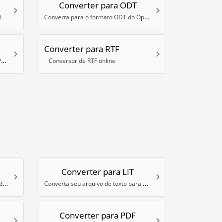
Converter para ODT
Converta para o formato ODT do OpenOffice
L
Converter para RTF
Converta arquivos para o formato PPTX do Powerpoint
Conversor de RTF online
Converter para LIT
Converta seu texto para o formato de ebook FB2
Converta seu arquivo de texto para o formato de ebook LIT da Microsoft
Converter para PDF