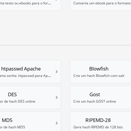
Converta texto ou ebooks para o formato MOBI
htpasswd Apache
Blowfish
Gere uma senha .htpasswd para Apache
Crie um hash Blowfish com salt
DES
Gost
r de hash DES online
Crie um hash GOST online
MD5
RIPEMD-28
or de hash MD5
Gere hash RIPEMD de 128 bits