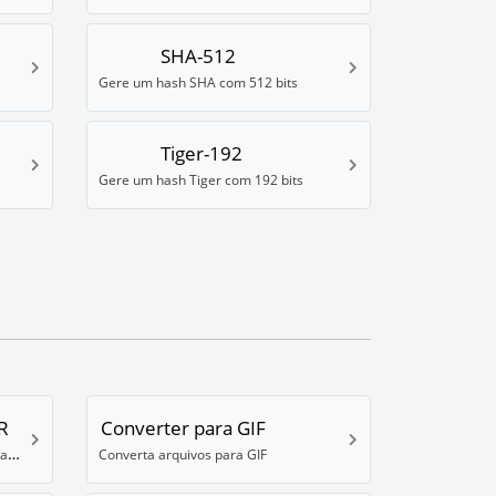
SHA-512
Gere um hash SHA com 512 bits
Tiger-192
Gere um hash Tiger com 192 bits
R
Converter para GIF
Converta uma imagem para o formato High Dynamic Range (HDR) .EXR
Converta arquivos para GIF